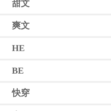
甜文
爽文
HE
BE
快穿