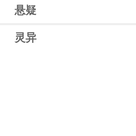
悬疑
灵异