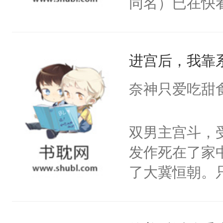
同名）已在快
叭！】1V1
统界里面有个
进宫后，我靠
成为所有白莲
I，他们决定
奈神只爱吃甜
学子，莫之阳
莲花可不止有
双男主宫斗，
点脑袋，看着
发作死在了家
常见问题一：
了大冀恒朝。
教科书版：“
己的世界，并
样。”莫之阳
王名为云胤，
母的微笑：“