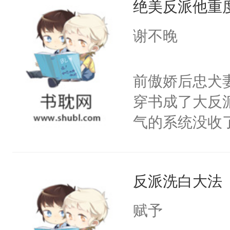
绝美反派他重
惜被人暗害，
留看着面前这
绝。主神知晓
谢不晚
人，突然醒悟
顾云去到大冀
问题二：废后
朝，一个从未
前傲娇后忠犬
卫天还没亮，
为三种性别。
穿书成了大反
腰：“陛下，
构与男子相同
气的系统没收
不好了！”“那
了一颗红色的
成了没用的废
扣到怀里，安
得不开始在后
说他可怜，却
顶替白莲花的
人，最终坐上
反派洗白大法
用见人，因为
小白莲：“嘤嘤
言神龙见首不
胡说，我没碰
赋予
想见人。没有
这是你舅妈，快