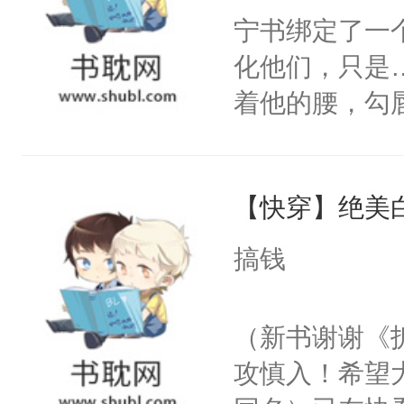
宁书绑定了一
化他们，只是
着他的腰，勾
角落，捏着他
尝尝。”当红
【快穿】绝美
来，给老公亲
用力——为你
搞钱
糖专业户，不
（新书谢谢《
攻慎入！希望