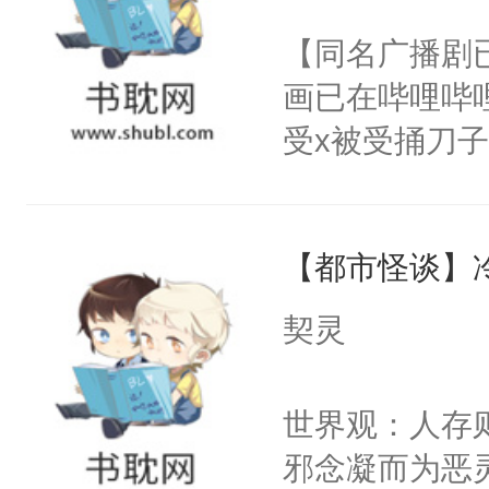
名蛇蛇，跟人
不愧是大佬，
【同名广播剧
不知道，那小
悉，嗷？这不
画已在哔哩哔
头，魔尊墨宴
可以先看仙帝
受x被受捅刀
宴：柳折枝你
派，他的任务
飞魄散！第二
一位合适的男
们竟然欺负你
【都市怪谈】
病，一个个的
宴：要不你跟
上了还是无动
契灵
来……“蛇蛇
力跟男主称兄
好，别人都想
间变脸背叛他
世界观：人存
堂魔尊……行
的恶事他都对
邪念凝而为恶
位，当日就抢