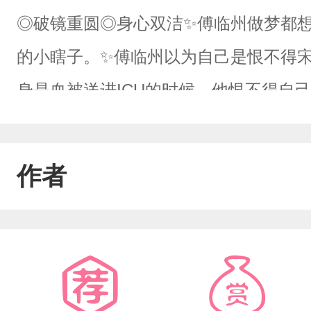
◎破镜重圆◎身心双洁✨傅临州做梦都
的小瞎子。✨傅临州以为自己是恨不得
身是血被送进ICU的时候，他恨不得自
作者