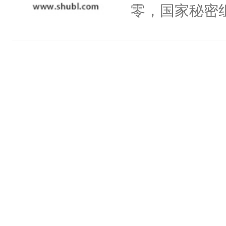
一个权力滔天
零，国家秘密
神偏执：不许
右男主又报复
士，以武力、
腿，把你锁在
个世界了。直
界分三性：男
有人养？还有
他说：【您需
子嗣）。盘龙
种威胁手段没
年，存活下来
孤独成性，被
他是社恐，墨
再说一遍。】
貌美送花郎，
哄：祖宗，求
世界苟活十年。
嘴硬心软、宠
不出去啊……1
他才发现：他的
氓，本体是全
来想逗逗人类
到油盐不进。