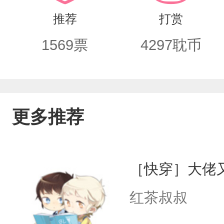
推荐
打赏
1569
票
4297
耽币
更多推荐
［快穿］大佬
红茶叔叔