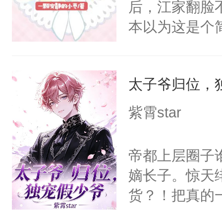
后，江家翻脸
本以为这是个
可沈时晏不要
上只有这一栋
太子爷归位，
可他不知道，
紫霄star
帝都上层圈子
嫡长子。惊天
货？！把真的
再也没有联系