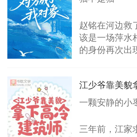
赵铭在河边救
该是一场萍水
的身份再次出
郑秀霖有任何
来越怀疑自己
江少爷靠美貌
一颗安静的小
三年前，江家