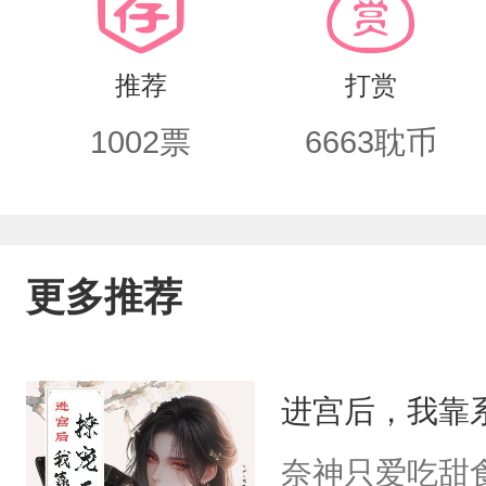
推荐
打赏
1002
票
6663
耽币
更多推荐
进宫后，我靠
奈神只爱吃甜