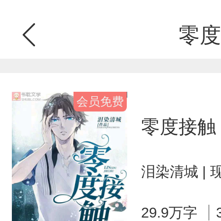
零度
会员免费
零度接触
泪染清城 |
29.9万字