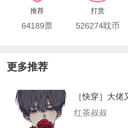
推荐
打赏
64189
票
526274
耽币
更多推荐
［快穿］大佬
红茶叔叔