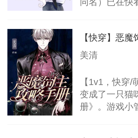
同名）已在快
叭！】1V1
统界里面有个
【快穿】恶魔
成为所有白莲
I，他们决定
美清
学子，莫之阳
莲花可不止有
【1v1，快穿
点脑袋，看着
变成了一只猫
常见问题一：
册》。游戏小
教科书版：“
心饲主，他才
样。”莫之阳
管家：【卖萌
母的微笑：“