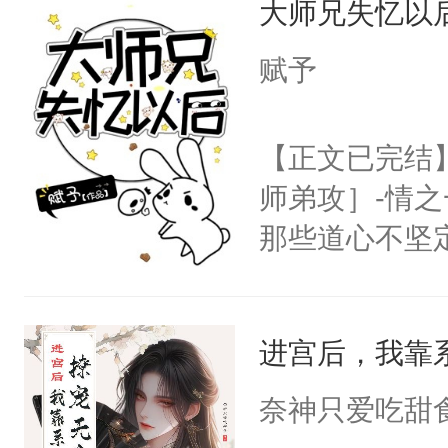
大师兄失忆以
小管家：【放
留看着面前这
猫：有道理哦
赋予
人，突然醒悟
柏泪汪汪，“骗
问题二：废后
危险，按住他
【正文已完结
卫天还没亮，
口。”-＃病娇
师弟攻］-情
腰：“陛下，
人能有什么坏
那些道心不坚
不好了！”“那
①双洁，互宠
到了师弟，无
扣到怀里，安
位面前期都是
甚至为此一念
顶替白莲花的
进宫后，我靠
妄。当他看到
小白莲：“嘤嘤
白，这一切终
胡说，我没碰
奈神只爱吃甜
头。而宗门也
这是你舅妈，快