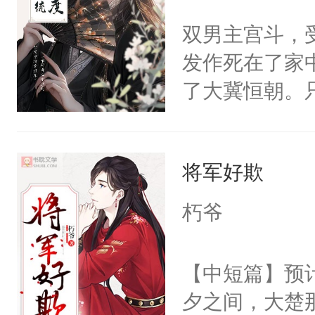
子，门下所有
不愧是大佬，
双男主宫斗，
杀了同为魔道
悉，嗷？这不
发作死在了家
绝于师门前。
可以先看仙帝
了大冀恒朝。
了当年。回到
己的世界，并
个宗门成为正
王名为云胤，
道吗？大师兄
将军好欺
惜被人暗害，
二师兄了。乙
绝。主神知晓
朽爷
忘记了对二师
顾云去到大冀
此便再好不过
朝，一个从未
【中短篇】预计
会给大师兄回
为三种性别。
夕之间，大楚
现言烬就站在