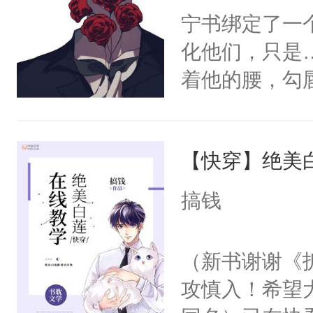
宁书绑定了一
化他们，只是
着他的腰，勾
角落，捏着他
尝尝。”当红
【快穿】绝美
来，给老公亲
用力——为你
搞钱
糖专业户，不
（新书谢谢《
攻慎入！希望