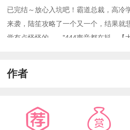
已完结～放心入坑吧！霸道总裁，高冷
来袭，陆笙攻略了一个又一个，结果就悲
觉有点怪怪的……”444声音都在抖，
一下，不然就惨了！】陆笙眼角抽了抽，
具，我们直接跑？”【大大，男主可是主
作者
不了商城了！】陆笙无语：“444，我要
何时出现的男人一把搂住，“宝贝，你跑
会找到你！所以，乖乖的，嗯？”陆笙欲
货，怎么破！【1V1，打脸虐渣甜宠文