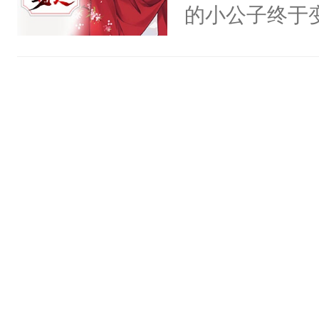
构与男子相同
的小公子终于
静。这一世，
了一颗红色的
打，劳作，折
只是师兄。-
得不开始在后
唯一给他希望
情不比受少，
人，最终坐上
的人。宁渊候
才任由受自毁。
子：“求你大
中有穿越者！
点。”宁渊候：
不要吵架，友好
子：“呸！”杨
子！”宁渊候：
知：1.双洁，双
来像是虐文，
严重，不喜直