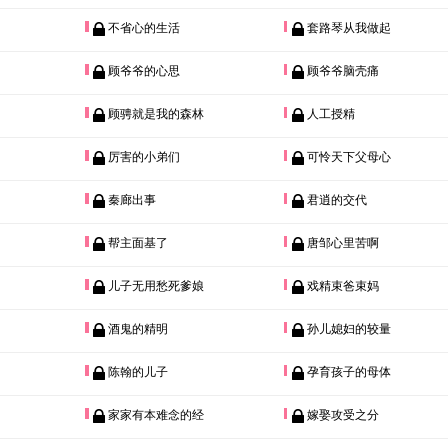
不省心的生活
套路琴从我做起
顾爷爷的心思
顾爷爷脑壳痛
顾骋就是我的森林
人工授精
厉害的小弟们
可怜天下父母心
秦廊出事
君逍的交代
帮主面基了
唐邹心里苦啊
儿子无用愁死爹娘
戏精束爸束妈
酒鬼的精明
孙儿媳妇的较量
陈翰的儿子
孕育孩子的母体
家家有本难念的经
嫁娶攻受之分