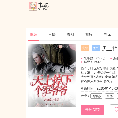
推荐
言情
原创
排行
书库
天上掉
完结
签约
●
总字数：89.7万
●
点击
●
催更：1900
简介：叶无然发誓他这辈
然：滚！大概就是一个缘，
大佬丐哥X劫镖狂魔笔直喵
雷者慎入网游全息设定
更新时间：2020-01-13 03:
分类：
玛丽苏
网游
开始阅读