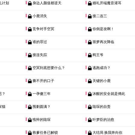
礼计划
身边人颜值都逆天
婚礼开端魔音灌耳
小鹿消失
接二连三
竞争对手空冥
你倒是攻啊！
谁的罪过
噩梦再次降临
接连失踪
阎王爷
空冥到底想要什么？
逃跑成功？
撕不开的口子
关键的小鹿
思？
一孕傻三年
沐醒的安全就是傅此
家猫
围剿圆满？
陆琛的自责
憔悴的陆琛
叶梦臣的治愈
救爹任务已解锁
大结局 换我奔向你