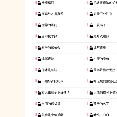
柠檬精们
沉述跟束玖的婚
穿婚纱才是真爱
好看不分性别
诡异的逃犯
一较高下
唐邹技术好
顾叶双胞胎
君厝的家长会
沐醒遭难
纯属遭殃
小鹿的身份
你才是破鞋
最场最懵叶无然
不知好歹的纪叔
叶无然的报复心
君大佬脑子不好使？
大佬的猫可不是
自闭的顾爷爷
孩子的名字
顾骋是个傻瓜啊
叶小白白白