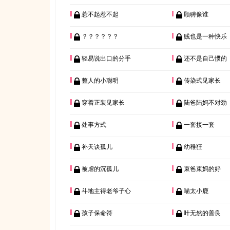
惹不起惹不起
顾骋像谁
？？？？？？
贱也是一种快乐
轻易说出口的分手
还不是自己惯的
整人的小聪明
传染式见家长
穿着正装见家长
陆爸陆妈不对劲
处事方式
一套接一套
补天诀孤儿
幼稚狂
被虐的沉孤儿
束爸束妈的好
斗地主得老爷子心
喵太小鹿
孩子保命符
叶无然的善良