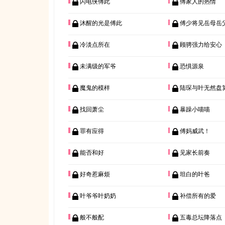
闪电侠傅此
傅家人的热情
沐醒的光是傅此
傅少将见岳母岳
冷淡点所在
顾骋强力给安心
未满级的军爷
恐惧源泉
魔鬼的模样
陆琛与叶无然盘
找回萧尘
暴躁小喵喵
罪有应得
傅妈威武！
能否和好
见家长前奏
好奇惹麻烦
坦白的叶爸
叶爷爷叶奶奶
补偿所有的爱
般不般配
五毒总坛降落点