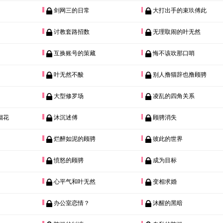
剑网三的日常
大打出手的束玖傅此
讨教套路招数
无理取闹的叶无然
互换账号的策藏
悔不该吹那口哨
叶无然不酸
别人撸猫辞也撸顾骋
大型修罗场
凌乱的四角关系
烟花
沐沉述傅
顾骋消失
烂醉如泥的顾骋
彼此的世界
愤怒的顾骋
成为目标
心平气和叶无然
变相求婚
办公室恋情？
沐醒的黑暗