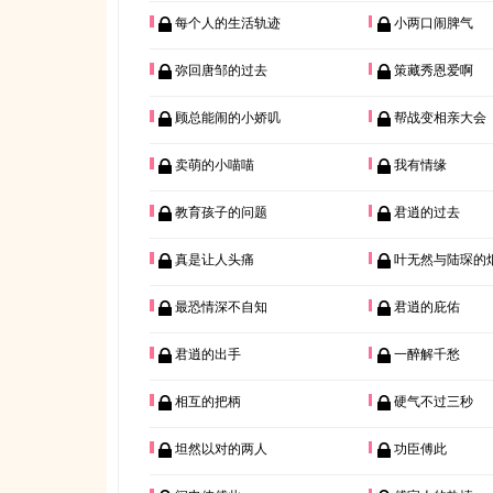
每个人的生活轨迹
小两口闹脾气
弥回唐邹的过去
策藏秀恩爱啊
顾总能闹的小娇叽
帮战变相亲大会
卖萌的小喵喵
我有情缘
教育孩子的问题
君逍的过去
真是让人头痛
叶无然与陆琛的
最恐情深不自知
君逍的庇佑
君逍的出手
一醉解千愁
相互的把柄
硬气不过三秒
坦然以对的两人
功臣傅此