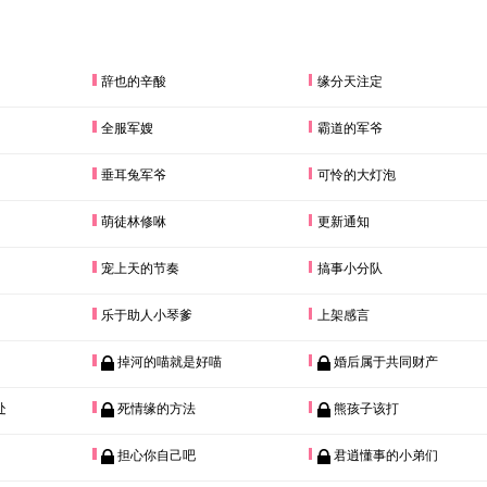
辞也的辛酸
缘分天注定
全服军嫂
霸道的军爷
垂耳兔军爷
可怜的大灯泡
萌徒林修咻
更新通知
宠上天的节奏
搞事小分队
乐于助人小琴爹
上架感言
掉河的喵就是好喵
婚后属于共同财产
处
死情缘的方法
熊孩子该打
担心你自己吧
君逍懂事的小弟们