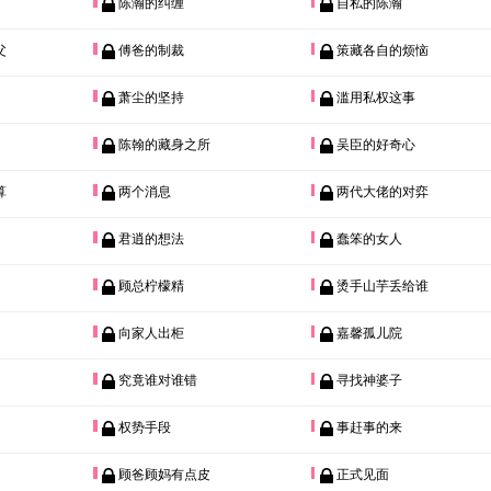
陈瀚的纠缠
自私的陈瀚
父
傅爸的制裁
策藏各自的烦恼
萧尘的坚持
滥用私权这事
陈翰的藏身之所
吴臣的好奇心
算
两个消息
两代大佬的对弈
君逍的想法
蠢笨的女人
顾总柠檬精
烫手山芋丢给谁
向家人出柜
嘉馨孤儿院
究竟谁对谁错
寻找神婆子
权势手段
事赶事的来
顾爸顾妈有点皮
正式见面