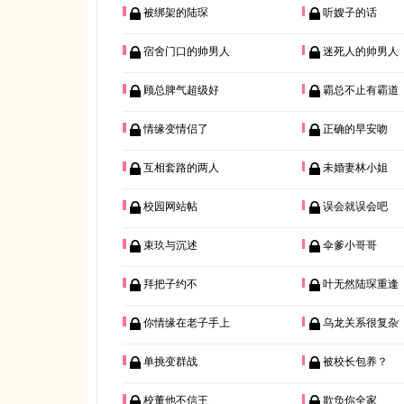
被绑架的陆琛
听嫂子的话
宿舍门口的帅男人
迷死人的帅男人
顾总脾气超级好
霸总不止有霸道
情缘变情侣了
正确的早安吻
互相套路的两人
未婚妻林小姐
校园网站帖
误会就误会吧
束玖与沉述
伞爹小哥哥
拜把子约不
叶无然陆琛重逢
你情缘在老子手上
乌龙关系很复杂
单挑变群战
被校长包养？
校董他不信王
欺负你全家