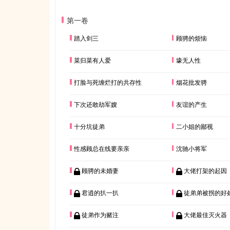
第一卷
踏入剑三
顾骋的烦恼
菜归菜有人爱
壕无人性
打脸与死缠烂打的共存性
烟花批发骋
下次还敢劫军嫂
友谊的产生
十分坑徒弟
二小姐的鄙视
性感顾总在线要亲亲
沈驰小将军
顾骋的未婚妻
大佬打架的起因
君逍的扒一扒
徒弟弟被拐的好
徒弟作为赌注
大佬最佳灭火器