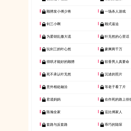
顾骋发小傅少将
一场杀人游戏
剑三小啊
顾式逼迫
为爱胡乱撒大谎
叶无然的心里话
玩剑三的叶心然
豪爽两千万
得哄才能好的顾骋
软香男人真要命
死不承认叶无然
沉述的照片
意外相处融洽
等老子看了片
君逍妈妈
在作死的路上徘
陈瀚全家
逗比傅家人
套路与反套路
乖巧的陆琛