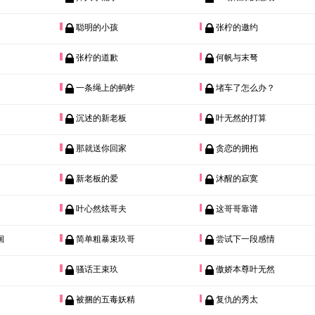
聪明的小孩
张柠的邀约
张柠的道歉
何帆与末弩
一条绳上的蚂蚱
堵车了怎么办？
沉述的新老板
叶无然的打算
那就送你回家
贪恋的拥抱
新老板的爱
沐醒的寂寞
叶心然炫哥夫
这哥哥靠谱
徊
简单粗暴束玖哥
尝试下一段感情
骚话王束玖
傲娇本尊叶无然
被捆的五毒妖精
复仇的秀太