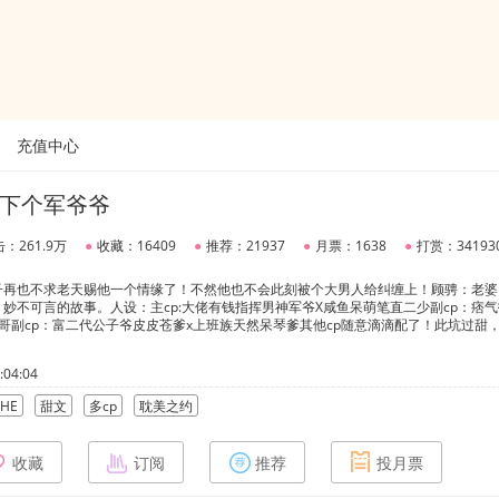
充值中心
下个军爷爷
：261.9万
●
收藏：16409
●
推荐：21937
●
月票：1638
●
打赏：34193
子再也不求老天赐他一个情缘了！不然他也不会此刻被个大男人给纠缠上！顾骋：老婆
妙不可言的故事。人设：主cp:大佬有钱指挥男神军爷X咸鱼呆萌笔直二少副cp：痞
哥副cp：富二代公子爷皮皮苍爹x上班族天然呆琴爹其他cp随意滴滴配了！此坑过甜
04:04
HE
甜文
多cp
耽美之约
收藏
订阅
推荐
投月票