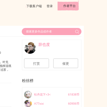
作者平台
下载客户端
登录
辞也度
0
。叶无
打赏
催更
气指挥流氓
，过苏，
粉丝榜
牡丹花下>3<
61838币
A77xixi
60906币