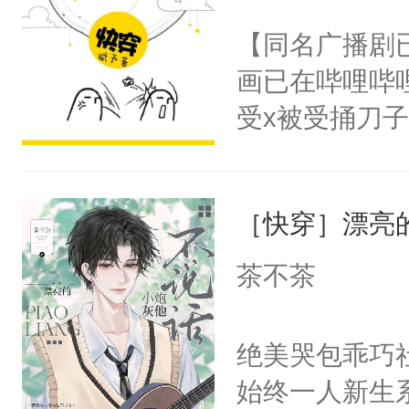
名蛇蛇，跟人
不愧是大佬，
【同名广播剧
不知道，那小
悉，嗷？这不
画已在哔哩哔
头，魔尊墨宴
可以先看仙帝
受x被受捅刀
宴：柳折枝你
派，他的任务
飞魄散！第二
一位合适的男
们竟然欺负你
［快穿］漂亮
病，一个个的
宴：要不你跟
上了还是无动
茶不茶
来……“蛇蛇
力跟男主称兄
好，别人都想
间变脸背叛他
绝美哭包乖巧社
堂魔尊……行
的恶事他都对
始终一人新生
位，当日就抢