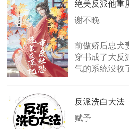
绝美反派他重
惜被人暗害，
留看着面前这
绝。主神知晓
谢不晚
人，突然醒悟
顾云去到大冀
问题二：废后
朝，一个从未
前傲娇后忠犬
卫天还没亮，
为三种性别。
穿书成了大反
腰：“陛下，
构与男子相同
气的系统没收
不好了！”“那
了一颗红色的
成了没用的废
扣到怀里，安
得不开始在后
说他可怜，却
顶替白莲花的
人，最终坐上
反派洗白大法
用见人，因为
小白莲：“嘤嘤
言神龙见首不
胡说，我没碰
赋予
想见人。没有
这是你舅妈，快