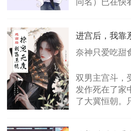
同名）已在快
叭！】1V1
统界里面有个
进宫后，我靠
成为所有白莲
I，他们决定
奈神只爱吃甜
学子，莫之阳
莲花可不止有
双男主宫斗，
点脑袋，看着
发作死在了家
常见问题一：
了大冀恒朝。
教科书版：“
己的世界，并
样。”莫之阳
王名为云胤，
母的微笑：“