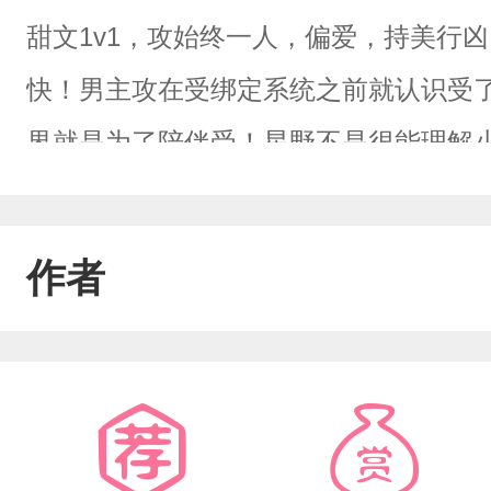
甜文1v1，攻始终一人，偏爱，持美行
快！男主攻在受绑定系统之前就认识受
界就是为了陪伴受！星野不是很能理解
派为啥要为了某棵树，放弃一整片森林
恋一枝花，还是一朵发臭的花。系统：
作者
轻松赚取积分完成任务。星野：怎么赚
越多！星野：这个我喜欢！系统：我们
狂，为你哐哐撞大墙！星野：呵呵……
剧本来！