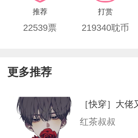
推荐
打赏
22539
票
219340
耽币
更多推荐
［快穿］大佬
红茶叔叔