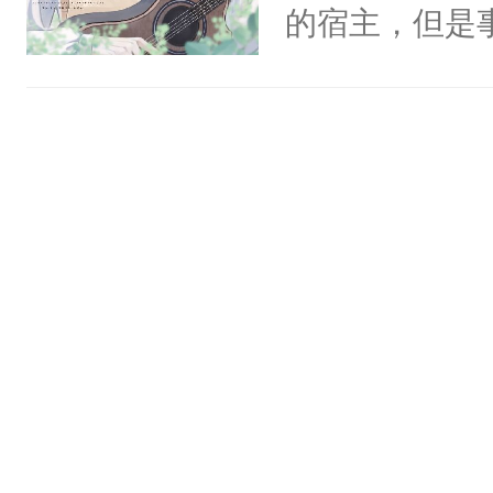
一个权力滔天
的宿主，但是
神偏执：不许
右男主又报复
个社恐小哭包
腿，把你锁在
个世界了。直
宿主，元宝只
有人养？还有
他说：【您需
你，打他一巴
种威胁手段没
年，存活下来
右脸欠踹$￥#
他是社恐，墨
再说一遍。】
白嫩嫩一看就
哄：祖宗，求
世界苟活十年。
前，抬手摸了
不出去啊……1
句：“魂淡！”元
血：可爱，想
阴恻恻的看着
招惹我的，你