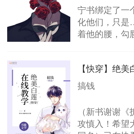
宁书绑定了一
化他们，只是
着他的腰，勾
角落，捏着他
尝尝。”当红
【快穿】绝美
来，给老公亲
用力——为你
搞钱
糖专业户，不
（新书谢谢《
攻慎入！希望