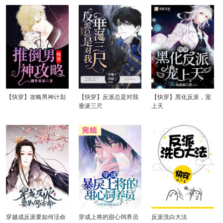
【快穿】攻略男神计划
【快穿】反派总是对我
【快穿】黑化反派，宠
垂涎三尺
上天
穿越成反派要如何活命
穿成上将的甜心饲养员
反派洗白大法