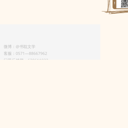
微博：@书耽文学
客服：0571—88667962
问题反馈群：630611933
版权业务联系人-淡风 QQ：
3614922414（加好友请备注合作来意）
11002012925号
浙ICP备2025148804号
用条款）
举报电话：0571—88667962
本站立场无关