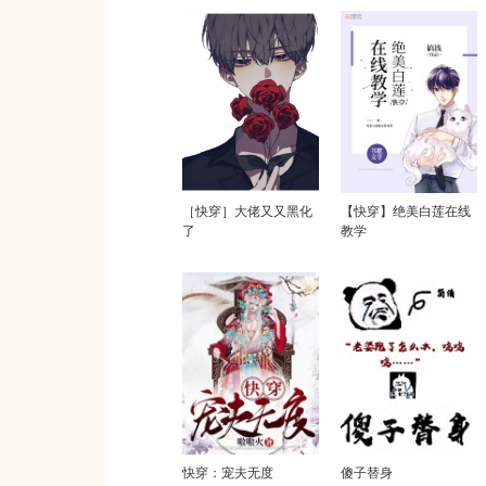
［快穿］大佬又又黑化
【快穿】绝美白莲在线
了
教学
快穿：宠夫无度
傻子替身