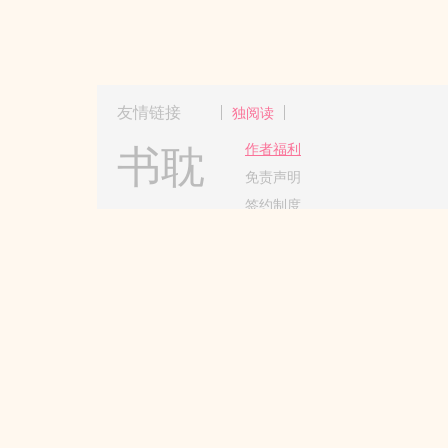
友情链接
独阅读
书耽
作者福利
免责声明
签约制度
Copyright 2017-2024 Hangzhou
杭州更更
请所有作者发布作品时务必遵守国家互
本站所收录作