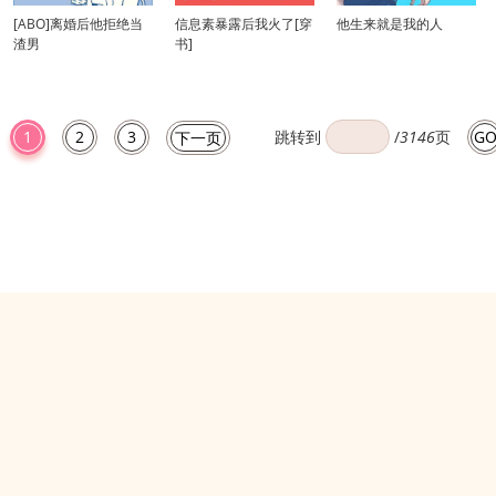
[ABO]离婚后他拒绝当
信息素暴露后我火了[穿
他生来就是我的人
渣男
书]
跳转到
/
3146
页
1
2
3
G
下一页