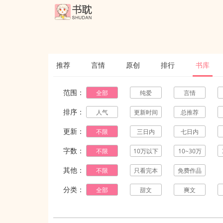
推荐
言情
原创
排行
书库
范围：
全部
纯爱
言情
排序：
人气
更新时间
总推荐
更新：
不限
三日内
七日内
字数：
不限
10万以下
10~30万
其他：
不限
只看完本
免费作品
分类：
全部
甜文
爽文