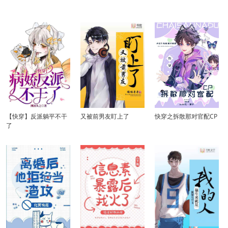
【快穿】反派躺平不干
又被前男友盯上了
快穿之拆散那对官配CP
了