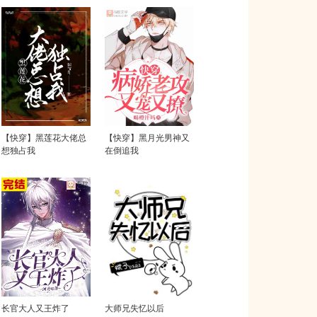
【快穿】黑莲花大佬总
【快穿】黑月光男神又
想独占我
在倒追我
长官大人又王炸了
大师兄失忆以后