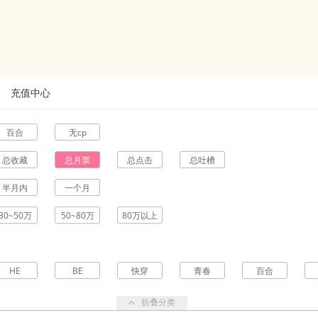
充值中心
百合
无cp
总收藏
总月票
总点击
总吐槽
半月内
一个月
30~50万
50~80万
80万以上
HE
BE
快穿
青春
百合
折叠分类