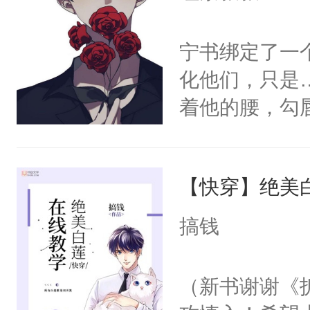
宁书绑定了一
化他们，只是
着他的腰，勾
角落，捏着他
尝尝。”当红
【快穿】绝美
来，给老公亲
用力——为你
搞钱
糖专业户，不
（新书谢谢《