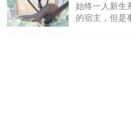
他才发现：他的
始终一人新生
氓，本体是全
的宿主，但是
来想逗逗人类
个社恐小哭包
到油盐不进。
宿主，元宝只
本来只想成家
你，打他一巴
只对他温柔。
右脸欠踹$￥#
至恶鬼神×冷
白嫩嫩一看就
善；他是冷，
前，抬手摸了
只为你，守尽
句：“魂淡！”元
你，才拥有家
血：可爱，想
人×最强鬼神
阴恻恻的看着
者文风写实派