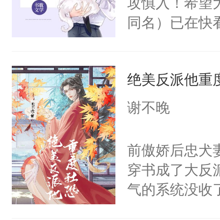
攻慎入！希望
同名）已在快
叭！】1V1
统界里面有个
绝美反派他重
成为所有白莲
I，他们决定
谢不晚
学子，莫之阳
莲花可不止有
前傲娇后忠犬
点脑袋，看着
穿书成了大反
常见问题一：
气的系统没收
教科书版：“
成了没用的废
样。”莫之阳