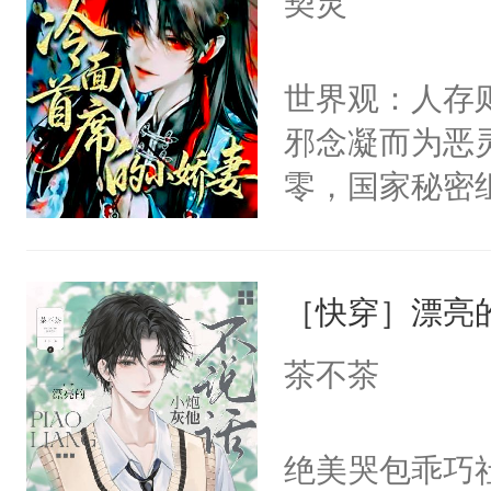
契灵
来……“蛇蛇
力跟男主称兄
这是你舅妈，快
好，别人都想
间变脸背叛他
不愧是大佬，
世界观：人存
堂魔尊……行
的恶事他都对
悉，嗷？这不
邪念凝而为恶
位，当日就抢
一个权力滔天
可以先看仙帝
零，国家秘密
神偏执：不许
右男主又报复
士，以武力、
腿，把你锁在
个世界了。直
界分三性：男
有人养？还有
他说：【您需
［快穿］漂亮
子嗣）。盘龙
种威胁手段没
年，存活下来
孤独成性，被
他是社恐，墨
茶不茶
再说一遍。】
貌美送花郎，
哄：祖宗，求
世界苟活十年。
嘴硬心软、宠
不出去啊……1
绝美哭包乖巧社