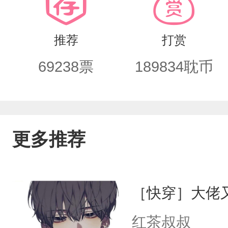
办。”“我爱上这个小傻子了，你把他还给
推荐
打赏
69238
票
189834
耽币
更多推荐
［快穿］大佬
红茶叔叔