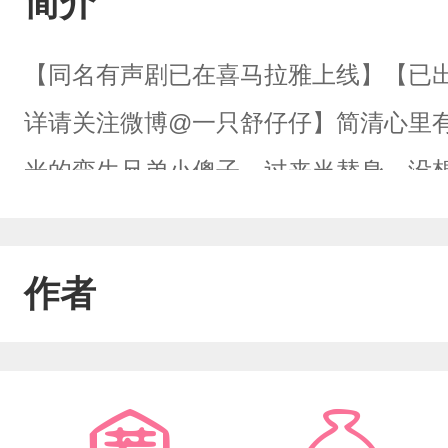
简介
【同名有声剧已在喜马拉雅上线】【已出
详请关注微博@一只舒仔仔】简清心里
光的孪生兄弟小傻子，过来当替身。没
去。-机关算尽，白月光不甘地对着电话
的，蠢得要死，你真的宁愿要他也不要我
作者
早已让简清疲惫不堪，双眼里布满瘆人
来：“他那么蠢，如果我不要他，他该怎
办，叫坏人骗了怎么办，他那么爱哭，