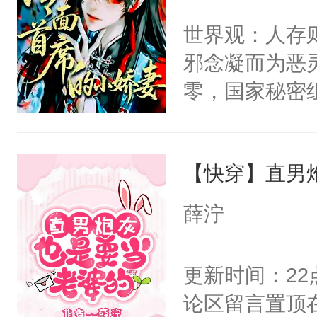
间变脸背叛他
不愧是大佬，
世界观：人存
的恶事他都对
悉，嗷？这不
邪念凝而为恶
一个权力滔天
可以先看仙帝
零，国家秘密
右男主又报复
士，以武力、
个世界了。直
界分三性：男
他说：【您需
【快穿】直男
子嗣）。盘龙
年，存活下来
孤独成性，被
薛泞
再说一遍。】
貌美送花郎，
世界苟活十年。
嘴硬心软、宠
更新时间：2
他才发现：他的
论区留言置顶