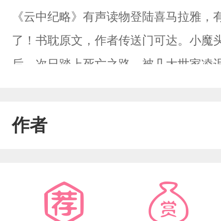
《云中纪略》有声读物登陆喜马拉雅，
了！书耽原文，作者传送门可达。小魔
后，次日踏上死亡之路。被几大世家凌
岁，初遇萧玉尘的日子。前世，明明萧
手，要就冷嘲热讽。为何他死后，萧玉
作者
一人杀尽他的仇人，最终被几大世家联
实萧玉尘是悄悄地爱着他吧！这一世，
远离他，并且用尽一切方法阻止他再爱
小可爱别太在意哦！企鹅一群：110283111