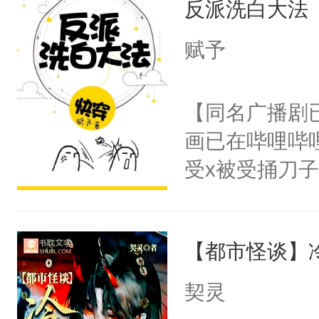
反派洗白大法
惜被人暗害，
留看着面前这
绝。主神知晓
赋予
人，突然醒悟
顾云去到大冀
问题二：废后
朝，一个从未
【同名广播剧
卫天还没亮，
为三种性别。
画已在哔哩哔
腰：“陛下，
构与男子相同
受x被受捅刀
不好了！”“那
了一颗红色的
派，他的任务
扣到怀里，安
得不开始在后
一位合适的男
顶替白莲花的
人，最终坐上
【都市怪谈】
病，一个个的
小白莲：“嘤嘤
上了还是无动
胡说，我没碰
契灵
力跟男主称兄
这是你舅妈，快