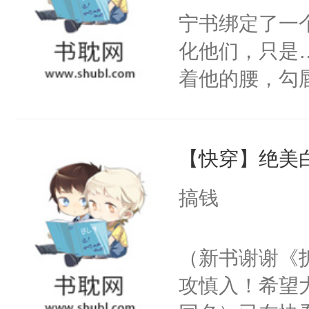
宁书绑定了一
化他们，只是
着他的腰，勾
角落，捏着他
尝尝。”当红
【快穿】绝美
来，给老公亲
用力——为你
搞钱
糖专业户，不
（新书谢谢《
攻慎入！希望