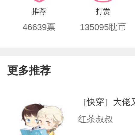
推荐
打赏
46639
票
135095
耽币
更多推荐
［快穿］大佬
红茶叔叔