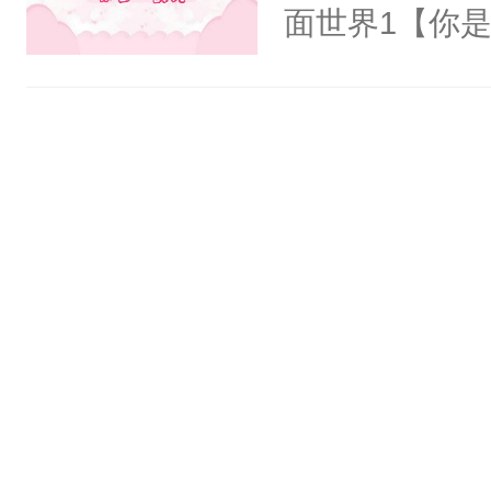
氓，本体是全
面世界1【你
来想逗逗人类
长大的竹马，
到油盐不进。
抢了你要给竹
本来只想成家
入住你家，愤
只对他温柔。
在转学生手上
至恶鬼神×冷
2【你是从大
善；他是冷，
学生，为了追
只为你，守尽
想到，青梅第
你，才拥有家
舍友，你暗搓
人×最强鬼神
不懂方言，你
者文风写实派
诉对方是夸赞
奇的宝子们误