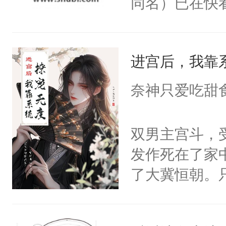
同名）已在快
叭！】1V1
统界里面有个
进宫后，我靠
成为所有白莲
I，他们决定
奈神只爱吃甜
学子，莫之阳
莲花可不止有
双男主宫斗，
点脑袋，看着
发作死在了家
常见问题一：
了大冀恒朝。
教科书版：“
己的世界，并
样。”莫之阳
王名为云胤，
母的微笑：“