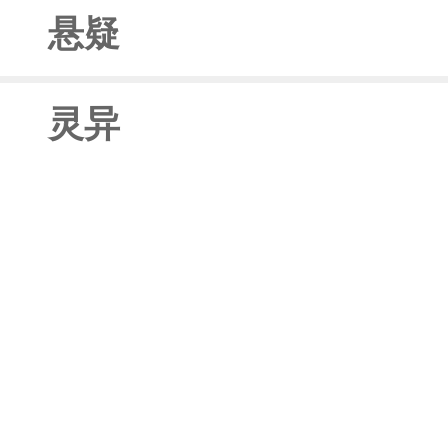
悬疑
灵异