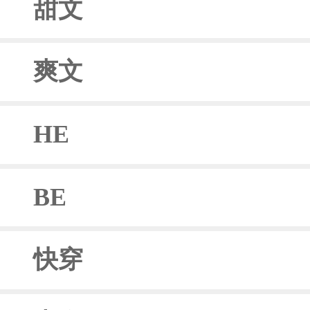
甜文
爽文
HE
BE
快穿