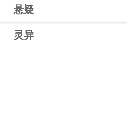
悬疑
灵异