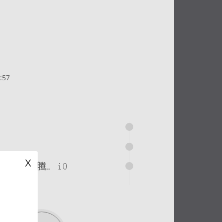
:57
X