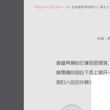
书耽首页
>
踏雪无痕
> （1）日常篇章详写部分1 > 第九十
作者：