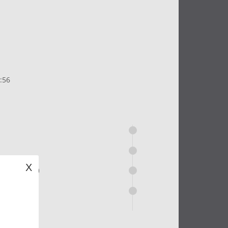
:56
X