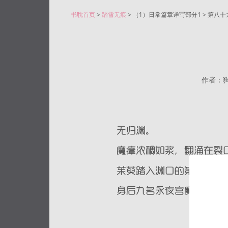
书耽首页
>
踏雪无痕
> （1）日常篇章详写部分1 > 第八十
作者：