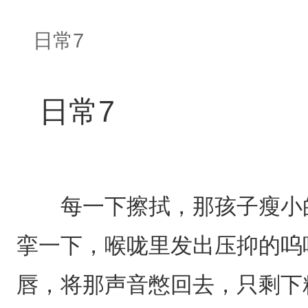
日常7
日常7
每一下擦拭，那孩子瘦小的
挛一下，喉咙里发出压抑的呜
唇，将那声音憋回去，只剩下