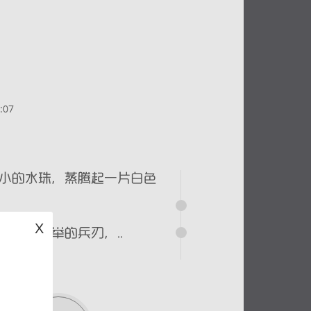
:07
X