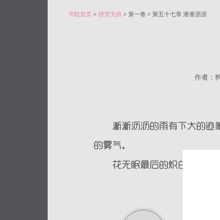
书耽首页
>
踏雪无痕
> 第一卷 > 第五十七章 淅淅沥沥
作者：