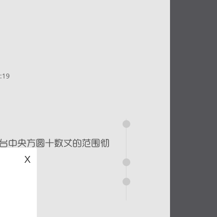
:19
X