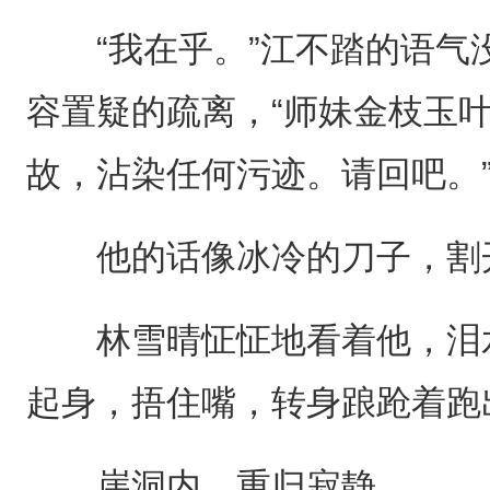
“我在乎。”江不踏的语气
容置疑的疏离，“师妹金枝玉
故，沾染任何污迹。请回吧。
他的话像冰冷的刀子，割开
林雪晴怔怔地看着他，泪水
起身，捂住嘴，转身踉跄着跑
崖洞内，重归寂静。