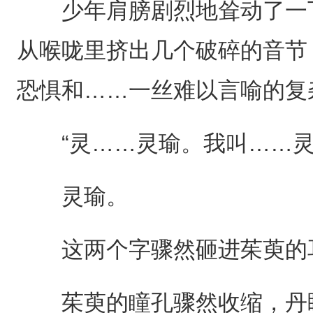
少年肩膀剧烈地耸动了一下
从喉咙里挤出几个破碎的音节
恐惧和……一丝难以言喻的复
“灵……灵瑜。我叫……灵
灵瑜。
这两个字骤然砸进茱萸的
茱萸的瞳孔骤然收缩，丹眸