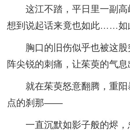
这江不踏，平日里一副高岭
想到说起话来竟也如此……如
胸口的旧伤似乎也被这股突
阵尖锐的刺痛，让茱萸的气息
就在茱萸怒意翻腾，重阳暴
点的刹那——
一直沉默如影子般的烬，