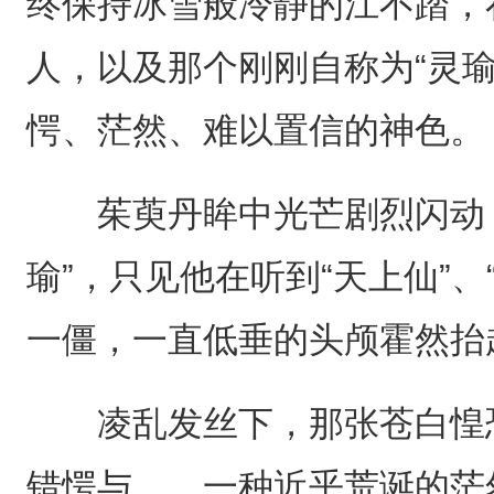
终保持冰雪般冷静的江不踏，
人，以及那个刚刚自称为“灵
愕、茫然、难以置信的神色。
茱萸丹眸中光芒剧烈闪动，
瑜”，只见他在听到“天上仙”
一僵，一直低垂的头颅霍然抬
凌乱发丝下，那张苍白惶恐
错愕与……一种近乎荒诞的茫