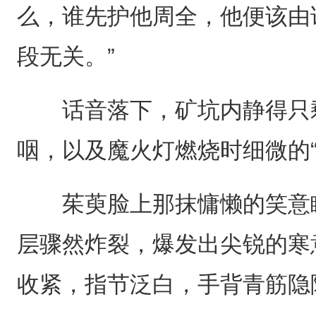
么，谁先护他周全，他便该由
段无关。”
话音落下，矿坑内静得只剩
咽，以及魔火灯燃烧时细微的“
茱萸脸上那抹慵懒的笑意瞬
层骤然炸裂，爆发出尖锐的寒
收紧，指节泛白，手背青筋隐