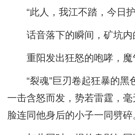
“此人，我江不踏，今日护
话音落下的瞬间，矿坑内的
重阳发出狂怒的咆哮，魔
“裂魂”巨刃卷起狂暴的黑
一击含怒而发，势若雷霆，毫
脸连同他身后的小子一同劈碎