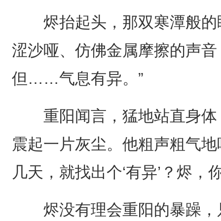
烬抬起头，那双寒潭般的眸
涩沙哑、仿佛金属摩擦的声音
但……气息有异。”
重阳闻言，猛地站直身体，
震起一片灰尘。他粗声粗气地
几天，就找出个‘有异’？烬，
烬没有理会重阳的暴躁，只