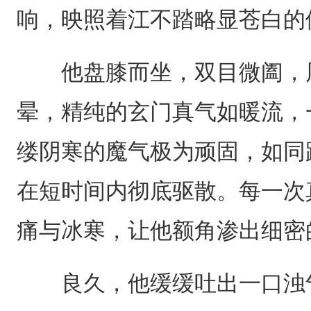
响，映照着江不踏略显苍白的
他盘膝而坐，双目微阖，周
晕，精纯的玄门真气如暖流，
缕阴寒的魔气极为顽固，如同
在短时间内彻底驱散。每一次
痛与冰寒，让他额角渗出细密
良久，他缓缓吐出一口浊气