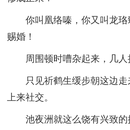
你叫凰络嗪，你又叫龙珞臻
赐婚！
周围顿时嘈杂起来，几人
只见祈鹤生缓步朝这边走来
上来社交。
池夜洲就这么饶有兴致的抱