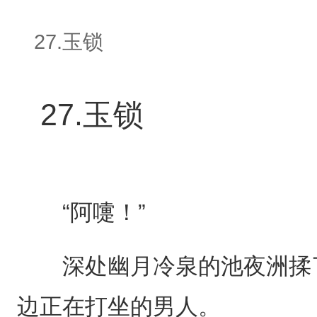
27.玉锁
27.玉锁
“阿嚏！”
深处幽月冷泉的池夜洲揉了
边正在打坐的男人。