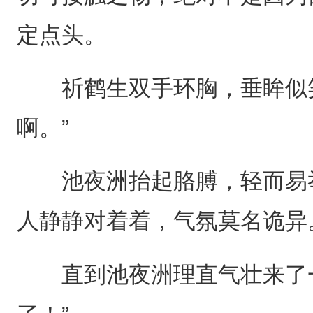
定点头。
祈鹤生双手环胸，垂眸似笑
啊。”
池夜洲抬起胳膊，轻而易举
人静静对着着，气氛莫名诡异
直到池夜洲理直气壮来了一