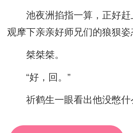
池夜洲掐指一算，正好赶上
观摩下亲亲好师兄们的狼狈姿
桀桀桀。
“好，回。”
祈鹤生一眼看出他没憋什么