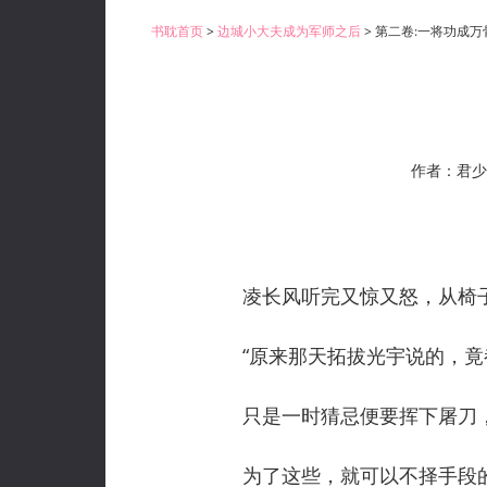
书耽首页
>
边城小大夫成为军师之后
> 第二卷:一将功成万
作者：君少
凌长风听完又惊又怒，从椅子上
“原来那天拓拔光宇说的，竟
只是一时猜忌便要挥下屠刀，
为了这些，就可以不择手段的