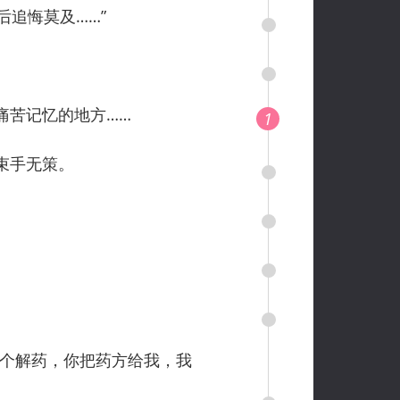
追悔莫及……”
苦记忆的地方……
1
束手无策。
个解药，你把药方给我，我