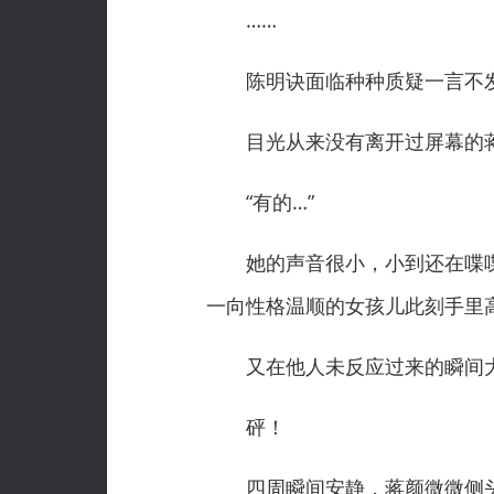
……
陈明诀面临种种质疑一言不发
目光从来没有离开过屏幕的蒋
“有的…”
她的声音很小，小到还在喋喋
一向性格温顺的女孩儿此刻手里
又在他人未反应过来的瞬间大
砰！
四周瞬间安静，蒋颜微微侧头露