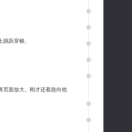
上跳跃穿梭。
将页面放大。刚才还着急向他