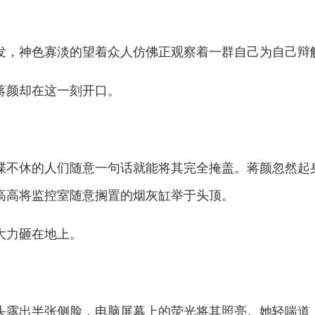
，神色寡淡的望着众人仿佛正观察着一群自己为自己辩
颜却在这一刻开口。
不休的人们随意一句话就能将其完全掩盖。蒋颜忽然起
高高将监控室随意搁置的烟灰缸举于头顶。
力砸在地上。
出半张侧脸，电脑屏幕上的荧光将其照亮。她轻喘道：