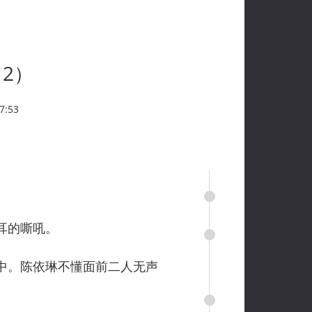
2）
7:53
耳的嘶吼。
中。陈依琳不懂面前二人无声