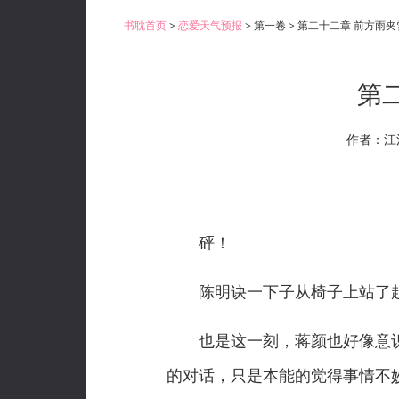
书耽首页
>
恋爱天气预报
> 第一卷 > 第二十二章 前方雨
第
作者：江
砰！
陈明诀一下子从椅子上站了起
也是这一刻，蒋颜也好像意识
的对话，只是本能的觉得事情不