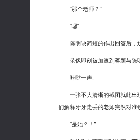
“那个老师？”
“嗯”
陈明诀简短的作出回答后，迅
录像即刻被加速到蒋颜与陈明
咔哒一声。
一张不大清晰的截图就此出现
们解释牙牙走丢的老师突然对准
“是她？！”