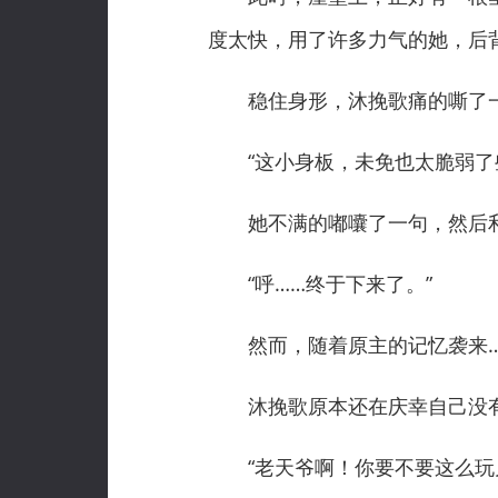
度太快，用了许多力气的她，后
稳住身形，沐挽歌痛的嘶了
“这小身板，未免也太脆弱了
她不满的嘟囔了一句，然后利
“呼……终于下来了。”
然而，随着原主的记忆袭来…
沐挽歌原本还在庆幸自己没有
“老天爷啊！你要不要这么玩