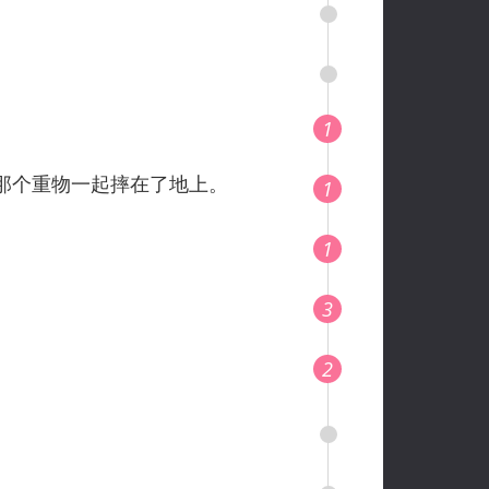
1
那个重物一起摔在了地上。
1
1
3
2