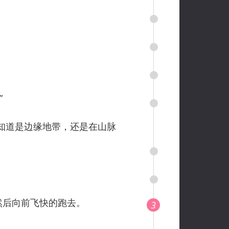
”
知道是边缘地带，还是在山脉
然后向前飞快的跑去。
3