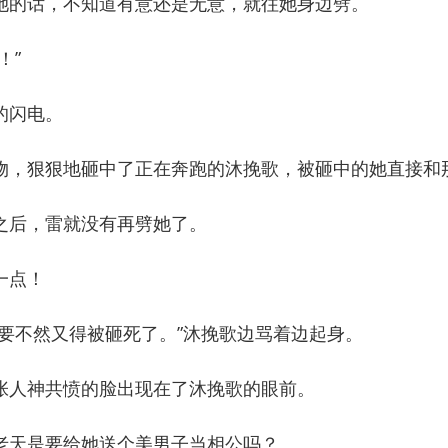
的话，不知道有意还是无意，就往她身边劈。
！”
的闪电。
，狠狠地砸中了正在奔跑的沐挽歌，被砸中的她直接和
后，雷就没有再劈她了。
一点！
不然又得被砸死了。”沐挽歌边骂着边起身。
人神共愤的脸出现在了沐挽歌的眼前。
天是要给她送个美男子当相公吗？