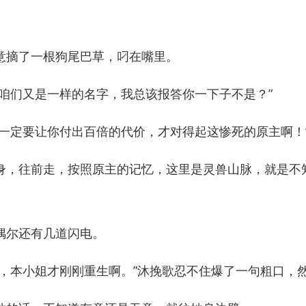
摘了一根狗尾巴草，叼在嘴里。
们又是一样的名字，我总该报答你一下子不是？”
定要让你付出百倍的代价，才对得起这惨死的原主啊！
，往前走，按照原主的记忆，这里是灵兽山脉，就是不
尔还有几道闪电。
本小姐才刚刚重生啊。”沐挽歌忍不住爆了一句粗口，