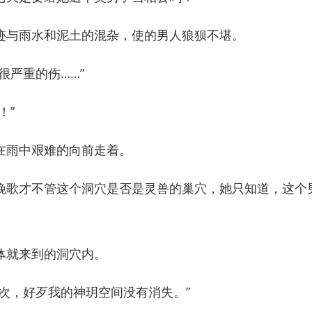
与雨水和泥土的混杂，使的男人狼狈不堪。
严重的伤……”
！”
雨中艰难的向前走着。
歌才不管这个洞穴是否是灵兽的巢穴，她只知道，这个
就来到的洞穴内。
，好歹我的神玥空间没有消失。”