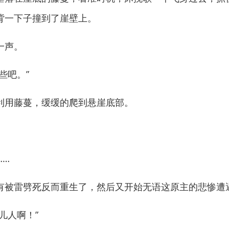
背一下子撞到了崖壁上。
一声。
些吧。”
用藤蔓，缓缓的爬到悬崖底部。
…
被雷劈死反而重生了，然后又开始无语这原主的悲惨遭
儿人啊！”