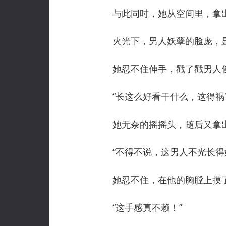
与此同时，她从空间里，拿出
火光下，男人妖孽的脸庞，显
她忍不住伸手，戳了戳男人俊
“长这么好看干什么，这得祸害
她无奈的摇摇头，随后又拿出
“不得不说，这男人不光长得好
她忍不住，在他的胸膛上摸
“这手感真不赖！”