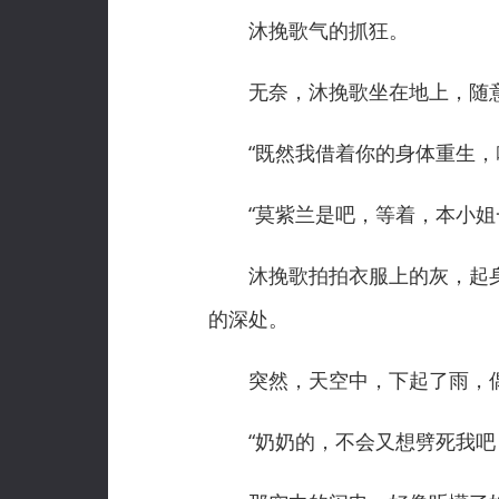
沐挽歌气的抓狂。
无奈，沐挽歌坐在地上，随意
“既然我借着你的身体重生，咱
“莫紫兰是吧，等着，本小姐一
沐挽歌拍拍衣服上的灰，起身
的深处。
突然，天空中，下起了雨，偶
“奶奶的，不会又想劈死我吧，