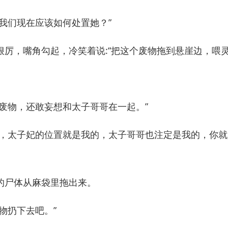
们现在应该如何处置她？”
，嘴角勾起，冷笑着说:“把这个废物拖到悬崖边，喂灵
。
物，还敢妄想和太子哥哥在一起。”
太子妃的位置就是我的，太子哥哥也注定是我的，你就
尸体从麻袋里拖出来。
扔下去吧。”