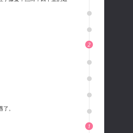
2
遇了。
1