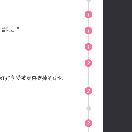
1
兽吧。”
1
1
2
好好享受被灵兽吃掉的命运
2
2