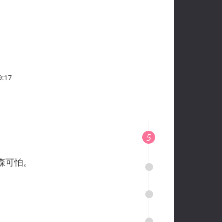
:17
5
森可怕。