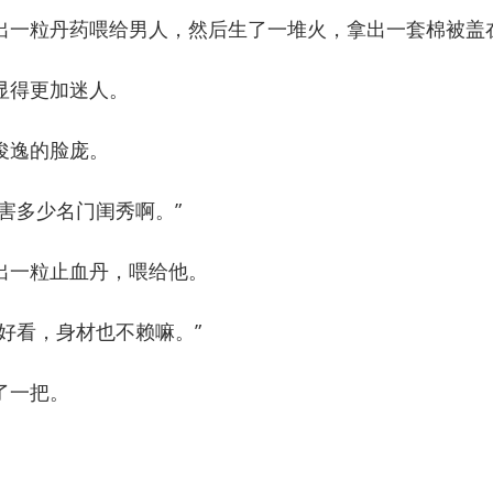
一粒丹药喂给男人，然后生了一堆火，拿出一套棉被盖
得更加迷人。
逸的脸庞。
多少名门闺秀啊。”
一粒止血丹，喂给他。
看，身材也不赖嘛。”
了一把。