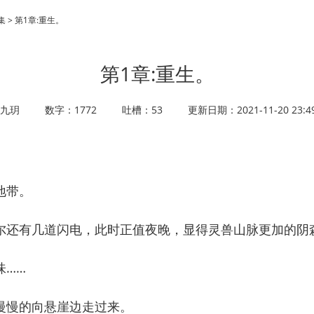
 > 第1章:重生。
第1章:重生。
九玥
数字：1772
吐槽：53
更新日期：2021-11-20 23:49
地带。
还有几道闪电，此时正值夜晚，显得灵兽山脉更加的阴
……
慢的向悬崖边走过来。