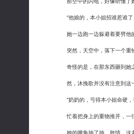
那空中的闪电，好像听懂了她
“他娘的，本小姐招谁惹谁了
她一边跑一边躲避着要劈他
突然，天空中，落下一个重物
奇怪的是，在那东西砸到她之
然，沐挽歌并没有注意到这
“奶奶的，亏得本小姐命硬，要
忙着把身上的重物推开，一张
她的嘴角抽了抽，敢情，这老