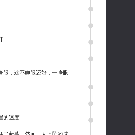
开。
睁眼，这不睁眼还好，一睁眼
崖的速度。
住了藤蔓，然而，因下坠的速