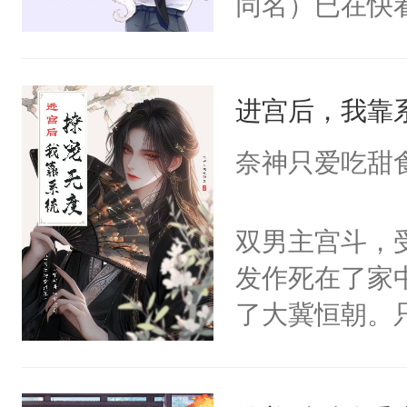
同名）已在快
叭！】1V1
统界里面有个
进宫后，我靠
成为所有白莲
I，他们决定
奈神只爱吃甜
学子，莫之阳
莲花可不止有
双男主宫斗，
点脑袋，看着
发作死在了家
常见问题一：
了大冀恒朝。
教科书版：“
己的世界，并
样。”莫之阳
王名为云胤，
母的微笑：“