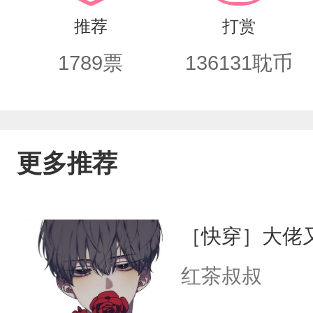
停。至恶鬼神×冷面猎鬼首领，他是恶，
推荐
打赏
是世间至恶，却只为你，守尽人间烟火。
1789
票
136131
耽币
守人间，他守他。最强猎鬼人×最强鬼
风写实派，可能会有点小可怕哦，不敢
着！
更多推荐
［快穿］大佬
红茶叔叔