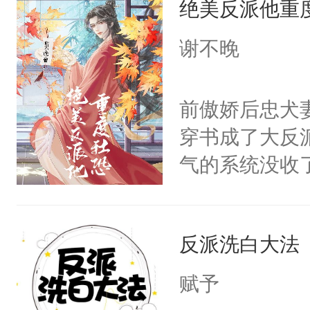
绝美反派他重
惜被人暗害，
留看着面前这
绝。主神知晓
谢不晚
人，突然醒悟
顾云去到大冀
问题二：废后
朝，一个从未
前傲娇后忠犬
卫天还没亮，
为三种性别。
穿书成了大反
腰：“陛下，
构与男子相同
气的系统没收
不好了！”“那
了一颗红色的
成了没用的废
扣到怀里，安
得不开始在后
说他可怜，却
顶替白莲花的
人，最终坐上
反派洗白大法
用见人，因为
小白莲：“嘤嘤
言神龙见首不
胡说，我没碰
赋予
想见人。没有
这是你舅妈，快