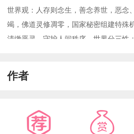
世界观：人存则念生，善念养世，恶念
竭，佛道灵修凋零，国家秘密组建特殊
清缴恶灵，守护人间秩序。世界分三性
嗣）。盘龙老大聂硕：冷面弑鬼，不近
袭，他救了个貌美送花郎，一见钟情，
作者
度、赶走所有变态。直到某天他才发现：
氓，本体是全世界恶念化成的顶级鬼神
他，结果这人正直到油盐不进。玩着玩
家，结果捡回来个能灭世的老婆，还只