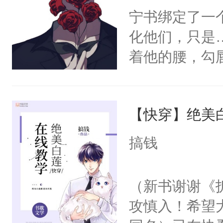
宁书绑定了一
化他们，只是
着他的腰，勾
角落，捏着他
尝尝。”当红
【快穿】绝美
来，给老公亲
用力——为你
搞钱
糖专业户，不
（新书谢谢《
攻慎入！希望