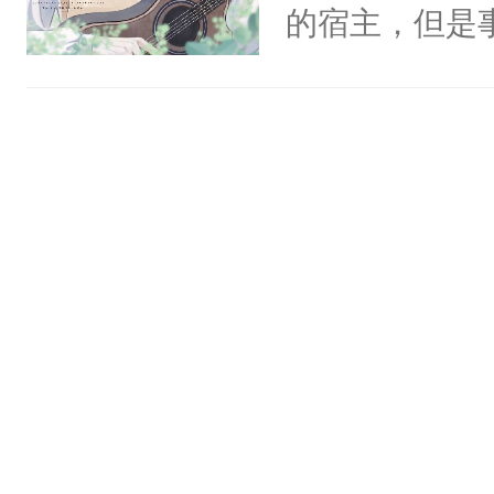
一个权力滔天
的宿主，但是
神偏执：不许
右男主又报复
个社恐小哭包
腿，把你锁在
个世界了。直
宿主，元宝只
有人养？还有
他说：【您需
你，打他一巴
种威胁手段没
年，存活下来
右脸欠踹$￥#
他是社恐，墨
再说一遍。】
白嫩嫩一看就
哄：祖宗，求
世界苟活十年。
前，抬手摸了
不出去啊……1
句：“魂淡！”元
血：可爱，想
阴恻恻的看着
招惹我的，你