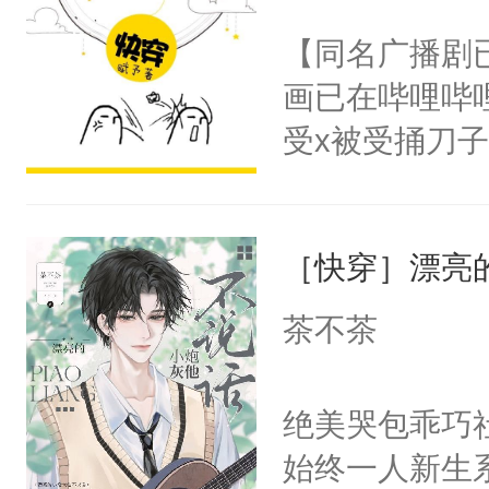
名蛇蛇，跟人
不愧是大佬，
【同名广播剧
不知道，那小
悉，嗷？这不
画已在哔哩哔
头，魔尊墨宴
可以先看仙帝
受x被受捅刀
宴：柳折枝你
派，他的任务
飞魄散！第二
一位合适的男
们竟然欺负你
［快穿］漂亮
病，一个个的
宴：要不你跟
上了还是无动
茶不茶
来……“蛇蛇
力跟男主称兄
好，别人都想
间变脸背叛他
绝美哭包乖巧社
堂魔尊……行
的恶事他都对
始终一人新生
位，当日就抢