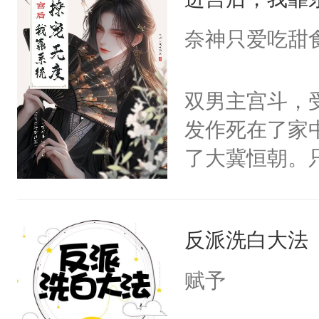
成为所有白莲
I，他们决定
奈神只爱吃甜
学子，莫之阳
莲花可不止有
双男主宫斗，
点脑袋，看着
发作死在了家
常见问题一：
了大冀恒朝。
教科书版：“
己的世界，并
样。”莫之阳
王名为云胤，
母的微笑：“
反派洗白大法
惜被人暗害，
留看着面前这
绝。主神知晓
赋予
人，突然醒悟
顾云去到大冀
问题二：废后