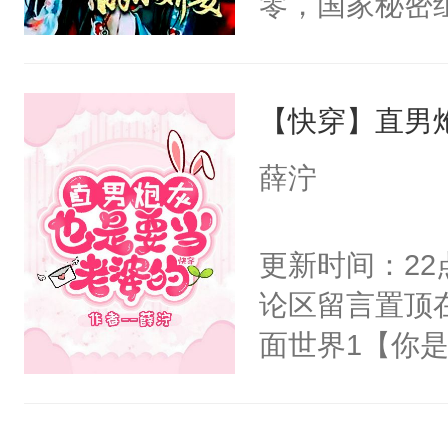
零，国家秘密
右男主又报复
士，以武力、
个世界了。直
界分三性：男
他说：【您需
【快穿】直男
子嗣）。盘龙
年，存活下来
孤独成性，被
薛泞
再说一遍。】
貌美送花郎，
世界苟活十年。
嘴硬心软、宠
更新时间：2
他才发现：他的
论区留言置顶
氓，本体是全
面世界1【你
来想逗逗人类
长大的竹马，
到油盐不进。
抢了你要给竹
本来只想成家