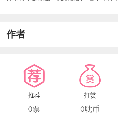
任谁来了都能踩一脚的野狗，算不上什
界，那男人比他大十岁，那时正是一位
他，硬生生在宫中为他占了一块天地。
作者
硬生生踏着一条血路夺得王位。而李卫
伴，君王侧。一年前，北境军营三更被
日，八百里加急抵京，主将李卫峥追击
理扭曲纯腹黑年龄差十岁受是直男，单
五年了，没孩子）
推荐
打赏
0
票
0
耽币