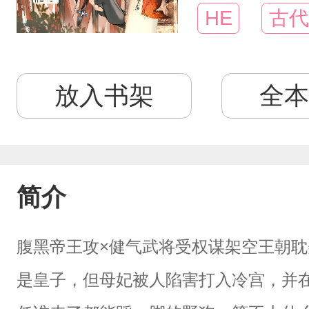
HE
古代
放入书架
全本
简介
腹黑帝王攻×健气武将受权谋架空王朝耽
是皇子，但母妃被人陷害打入冷宫，并