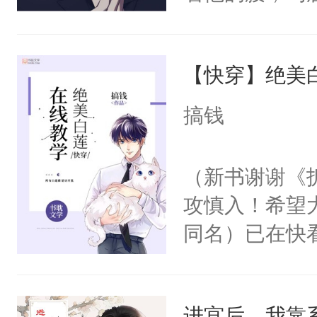
角落，捏着他
尝尝。”当红
【快穿】绝美
来，给老公亲
用力——为你
搞钱
糖专业户，不
（新书谢谢《
攻慎入！希望
同名）已在快
叭！】1V1
统界里面有个
进宫后，我靠