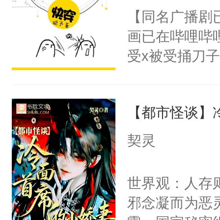
朝，一个从未
【同名广播剧
卫天还没亮，
为三种性别。
画已在哔哩哔
腰：“陛下，
构与男子相同
受x被受捅刀
不好了！”“那
了一颗红色的
派，他的任务
扣到怀里，安
得不开始在后
一位合适的男
顶替白莲花的
人，最终坐上
【都市怪谈】
病，一个个的
小白莲：“嘤嘤
上了还是无动
胡说，我没碰
契灵
力跟男主称兄
这是你舅妈，快
间变脸背叛他
不愧是大佬，
世界观：人存
的恶事他都对
悉，嗷？这不
邪念凝而为恶
一个权力滔天
可以先看仙帝