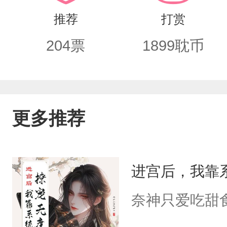
推荐
打赏
204
票
1899
耽币
更多推荐
进宫后，我靠
奈神只爱吃甜