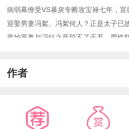
病弱幕僚受VS暴戾专断攻宝禄七年，宣
迎娶男妻冯絮。冯絮何人？正是太子已
善妒恶毒与冯钰之死脱不了干系。两性
婚后，他侮辱他，惩罚他、咒骂他、厌
点死。可当他真的死了，一切都真相大
作者