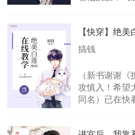
角落，捏着他
尝尝。”当红
【快穿】绝美
来，给老公亲
用力——为你
搞钱
糖专业户，不
（新书谢谢《
攻慎入！希望
同名）已在快
叭！】1V1
统界里面有个
进宫后，我靠