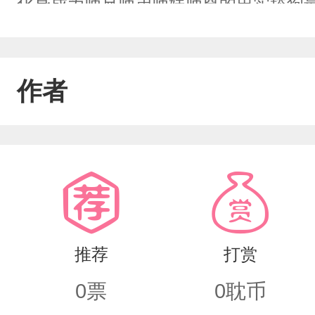
化身成为师兄师弟师妹师尊的忠实舔狗
结局，死掉了。李岁聿：？系统你在吗
作者
推荐
打赏
0
票
0
耽币