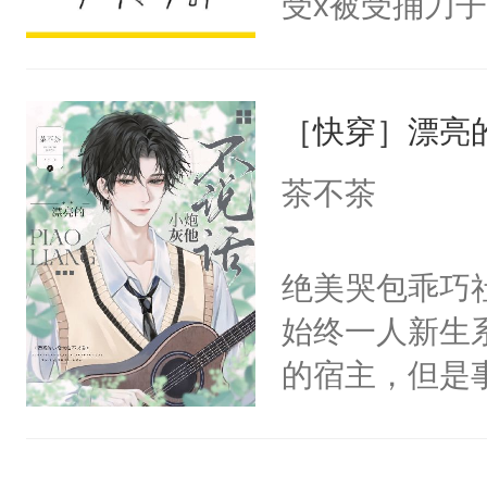
受x被受捅刀
宴：柳折枝你
派，他的任务
飞魄散！第二
一位合适的男
们竟然欺负你
［快穿］漂亮
病，一个个的
宴：要不你跟
上了还是无动
茶不茶
来……“蛇蛇
力跟男主称兄
好，别人都想
间变脸背叛他
绝美哭包乖巧社
堂魔尊……行
的恶事他都对
始终一人新生
位，当日就抢
一个权力滔天
的宿主，但是
神偏执：不许
右男主又报复
个社恐小哭包
腿，把你锁在
个世界了。直
宿主，元宝只
有人养？还有
他说：【您需