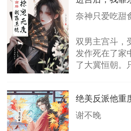
成为所有白莲
I，他们决定
奈神只爱吃甜
学子，莫之阳
莲花可不止有
双男主宫斗，
点脑袋，看着
发作死在了家
常见问题一：
了大冀恒朝。
教科书版：“
己的世界，并
样。”莫之阳
王名为云胤，
母的微笑：“
绝美反派他重
惜被人暗害，
留看着面前这
绝。主神知晓
谢不晚
人，突然醒悟
顾云去到大冀
问题二：废后