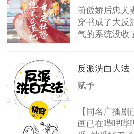
朝，一个从未
前傲娇后忠犬
卫天还没亮，
为三种性别。
穿书成了大反
腰：“陛下，
构与男子相同
气的系统没收
不好了！”“那
了一颗红色的
成了没用的废
扣到怀里，安
得不开始在后
说他可怜，却
顶替白莲花的
人，最终坐上
反派洗白大法
用见人，因为
小白莲：“嘤嘤
言神龙见首不
胡说，我没碰
赋予
想见人。没有
这是你舅妈，快
名蛇蛇，跟人
不愧是大佬，
【同名广播剧
不知道，那小
悉，嗷？这不
画已在哔哩哔
头，魔尊墨宴
可以先看仙帝