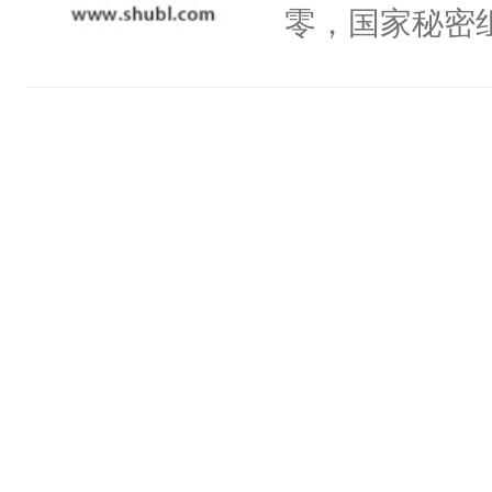
头，魔尊墨宴
零，国家秘密
宴：柳折枝你
士，以武力、
飞魄散！第二
界分三性：男
们竟然欺负你
子嗣）。盘龙
宴：要不你跟
孤独成性，被
来……“蛇蛇
貌美送花郎，
好，别人都想
嘴硬心软、宠
堂魔尊……行
他才发现：他的
位，当日就抢
氓，本体是全
神偏执：不许
来想逗逗人类
腿，把你锁在
到油盐不进。
有人养？还有