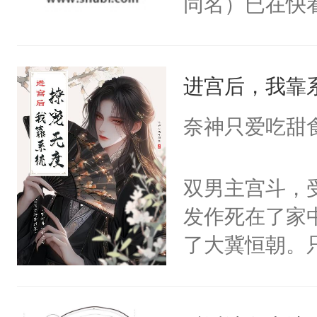
同名）已在快
叭！】1V1
统界里面有个
进宫后，我靠
成为所有白莲
I，他们决定
奈神只爱吃甜
学子，莫之阳
莲花可不止有
双男主宫斗，
点脑袋，看着
发作死在了家
常见问题一：
了大冀恒朝。
教科书版：“
己的世界，并
样。”莫之阳
王名为云胤，
母的微笑：“