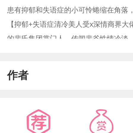
患有抑郁和失语症的小可怜蜷缩在角落
【抑郁+失语症清冷美人受x深情商界大
的裴氏集团掌门人，传闻裴爷性情冷淡
在路边救了个遍体鳞伤的小可怜，并将
天只静静地躲在房间角落里，清冷漂亮
作者
碎。后来医生说他患有轻度抑郁和心理
为地照顾这个捡来的小可怜，百般呵护
裴爷身边突然多了个漂亮的粘人精，无
都得都把人带在身边。林岁辞前十九年