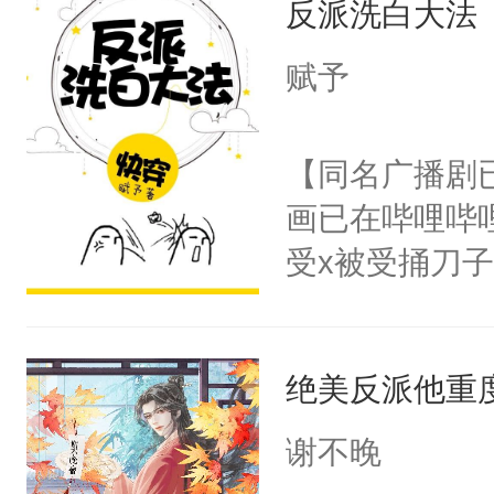
反派洗白大法
惜被人暗害，
留看着面前这
绝。主神知晓
赋予
人，突然醒悟
顾云去到大冀
问题二：废后
朝，一个从未
【同名广播剧
卫天还没亮，
为三种性别。
画已在哔哩哔
腰：“陛下，
构与男子相同
受x被受捅刀
不好了！”“那
了一颗红色的
派，他的任务
扣到怀里，安
得不开始在后
一位合适的男
顶替白莲花的
人，最终坐上
绝美反派他重
病，一个个的
小白莲：“嘤嘤
上了还是无动
胡说，我没碰
谢不晚
力跟男主称兄
这是你舅妈，快