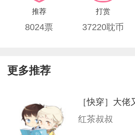
人的私生子，遭人厌恶唾弃，没有人爱
推荐
打赏
的黑暗里带了出来。于林岁辞而言，裴
8024
票
37220
耽币
辞不知道的是，早在多年前，他才是将
有的温柔耐心都给了他的岁岁。而岁岁
新开口说的第一句话就是裴川的名字。
更多推荐
川面前会落泪，会撒娇，会红着耳尖喊
后火爆全网》一句话文案：林清晏天生
［快穿］大佬
不知道，每天都借着这个理由把人全身
红茶叔叔