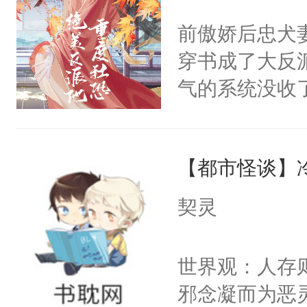
间变脸背叛他
不愧是大佬，
前傲娇后忠犬
的恶事他都对
悉，嗷？这不
穿书成了大反
一个权力滔天
可以先看仙帝
气的系统没收
右男主又报复
成了没用的废
个世界了。直
说他可怜，却
他说：【您需
【都市怪谈】
用见人，因为
年，存活下来
言神龙见首不
契灵
再说一遍。】
想见人。没有
世界苟活十年。
名蛇蛇，跟人
世界观：人存
不知道，那小
邪念凝而为恶