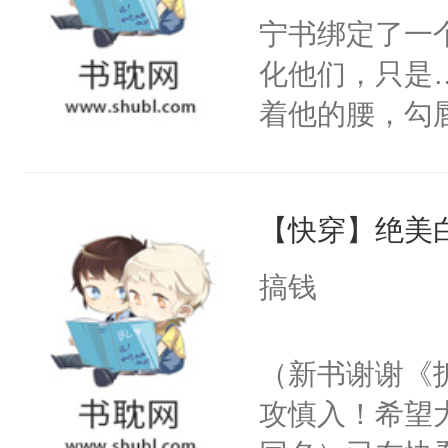
宁书绑定了一
化他们，只是
着他的腰，勾
角落，捏着他
尝尝。”当红
【快穿】绝美
来，给老公亲
用力——为你
搞钱
糖专业户，不
（新书谢谢《
攻慎入！希望