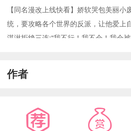
【同名漫改上线快看】娇软哭包美丽小
统，要攻略各个世界的反派，让他爱上
淇淋拒绝三连:“我不行！我不会！我会被
在别墅深处，骨节分明的手指扣上他纤细
老公就会更疼你了。”黑心莲魔尊徒弟醋
作者
么不能只看着我？”偏执Alpha大佬轻
个月大，可以了。”疯批校草吻着他的手
笑：“宝宝，你的刀歪了，杀不了我。”
微哑，醋意滔天，“老婆，别喜欢他们，