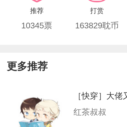
现实世界，11个反派大佬将他围在温泉
推荐
打赏
他们，还是更喜欢我？”甜宠！巨宠！捧
10345
票
163829
耽币
是同一个人。wb：璇玑夫人8，欢迎宝贝
更多推荐
［快穿］大佬
红茶叔叔