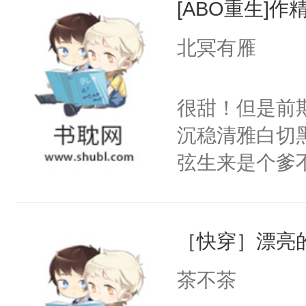
[ABO重生]
惜被人暗害，
留看着面前这
绝。主神知晓
北冥有雁
人，突然醒悟
顾云去到大冀
问题二：废后
朝，一个从未
很甜！但是前
卫天还没亮，
为三种性别。
沉稳清雅白切黑
腰：“陛下，
构与男子相同
弦生来是个爹
不好了！”“那
了一颗红色的
揽，也没抱多
扣到怀里，安
得不开始在后
到某天，江揽
顶替白莲花的
人，最终坐上
［快穿］漂亮
试。”“陆弦，
小白莲：“嘤嘤
懂江揽的意图
胡说，我没碰
茶不茶
打这个明天脚
这是你舅妈，快