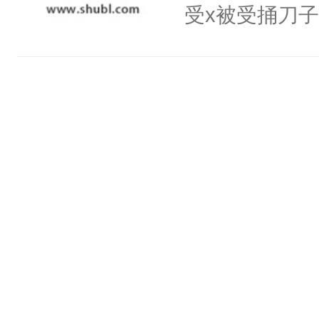
血：可爱，想
受x被受捅刀
阴恻恻的看着
派，他的任务
招惹我的，你
一位合适的男
点头：“你自
病，一个个的
谁！”反正有
上了还是无动
打工的！小世
力跟男主称兄
码，泪水还没
间变脸背叛他
了！尼玛！到
的恶事他都对
一个权力滔天
右男主又报复
个世界了。直