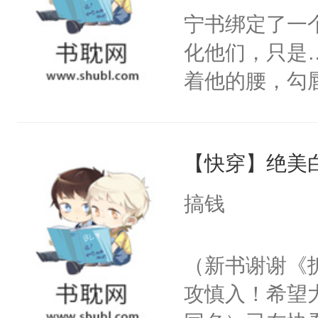
宁书绑定了一
化他们，只是
着他的腰，勾
角落，捏着他
尝尝。”当红
【快穿】绝美
来，给老公亲
用力——为你
搞钱
糖专业户，不
（新书谢谢《
攻慎入！希望