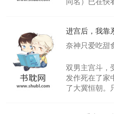
同名）已在快
叭！】1V1
统界里面有个
进宫后，我靠
成为所有白莲
I，他们决定
奈神只爱吃甜
学子，莫之阳
莲花可不止有
双男主宫斗，
点脑袋，看着
发作死在了家
常见问题一：
了大冀恒朝。
教科书版：“
己的世界，并
样。”莫之阳
王名为云胤，
母的微笑：“