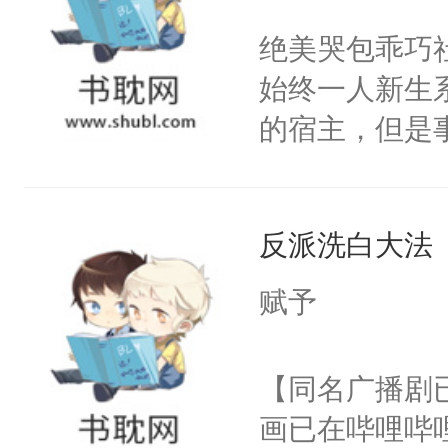
成功进化为“
不愧是大佬，
绝美哭包乖巧社
干干净净。最
悉，嗷？这不
始终一人新生
揽，不行咱们
可以先看仙帝
的宿主，但是
揽：“……”
个社恐小哭包
的每一年，江
宿主，元宝只
还揣了崽儿。
反派洗白大法
你，打他一巴
过，他眼睁睁
右脸欠踹$￥#
赋予
点变得冰冷。
白嫩嫩一看就
含有生子攻不
前，抬手摸了
【同名广播剧
差逻辑废，心
句：“魂淡！”元
画已在哔哩哔