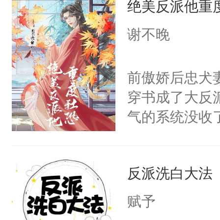
绝美反派他重
惜被人暗害，
留看着面前这
绝。主神知晓
谢不晚
人，突然醒悟
顾云去到大冀
问题二：废后
朝，一个从未
前傲娇后忠犬
卫天还没亮，
为三种性别。
穿书成了大反
腰：“陛下，
构与男子相同
气的系统没收
不好了！”“那
了一颗红色的
成了没用的废
扣到怀里，安
得不开始在后
说他可怜，却
顶替白莲花的
人，最终坐上
反派洗白大法
用见人，因为
小白莲：“嘤嘤
言神龙见首不
胡说，我没碰
赋予
想见人。没有
这是你舅妈，快