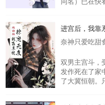
同名）已在快
叭！】1V1
统界里面有个
进宫后，我靠
成为所有白莲
I，他们决定
奈神只爱吃甜
学子，莫之阳
莲花可不止有
双男主宫斗，
点脑袋，看着
发作死在了家
常见问题一：
了大冀恒朝。
教科书版：“
己的世界，并
样。”莫之阳
王名为云胤，
母的微笑：“