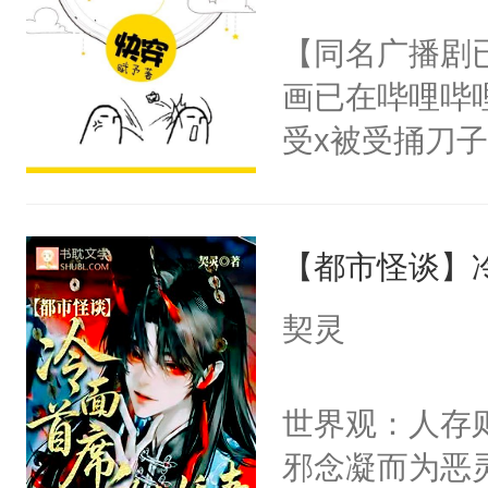
名蛇蛇，跟人
不愧是大佬，
【同名广播剧
不知道，那小
悉，嗷？这不
画已在哔哩哔
头，魔尊墨宴
可以先看仙帝
受x被受捅刀
宴：柳折枝你
派，他的任务
飞魄散！第二
一位合适的男
们竟然欺负你
【都市怪谈】
病，一个个的
宴：要不你跟
上了还是无动
契灵
来……“蛇蛇
力跟男主称兄
好，别人都想
间变脸背叛他
世界观：人存
堂魔尊……行
的恶事他都对
邪念凝而为恶
位，当日就抢