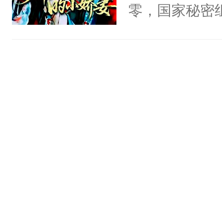
一个权力滔天
零，国家秘密
神偏执：不许
右男主又报复
士，以武力、
腿，把你锁在
个世界了。直
界分三性：男
有人养？还有
他说：【您需
子嗣）。盘龙
种威胁手段没
年，存活下来
孤独成性，被
他是社恐，墨
再说一遍。】
貌美送花郎，
哄：祖宗，求
世界苟活十年。
嘴硬心软、宠
不出去啊……1
他才发现：他的
氓，本体是全
来想逗逗人类
到油盐不进。