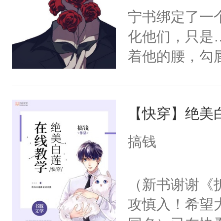
宁书绑定了一
化他们，只是
着他的腰，勾
角落，捏着他
尝尝。”当红
【快穿】绝美
来，给老公亲
用力——为你
搞钱
糖专业户，不
（新书谢谢《
攻慎入！希望