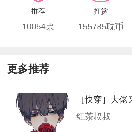
线:“离她远点，不然我让你吃不了打包
推荐
打赏
把人按在桌子上，嗓音低沉:“那我开动了
10054
票
155785
耽币
作者这狗日的打一顿解气！
更多推荐
［快穿］大佬
红茶叔叔