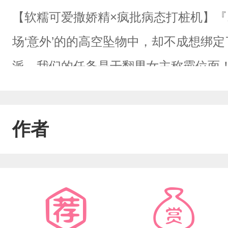
【软糯可爱撒娇精×疯批病态打桩机】『
场‘意外’的的高空坠物中，却不成想绑定
派，我们的任务是干翻男女主称霸位面
起！”温凌顿悟。片段一:看着坐在自己
凶:“不许和别人在一起，不然我就干翻
作者
红:“如果你干不掉我，那就轮到我干你了
己的计划全盘托出:“我的目标是糟蹋皇
纤细的脚踝往自己怀里拖:“撒谎的小骗
通红软声求饶:“我错了，轻一点亲好不好