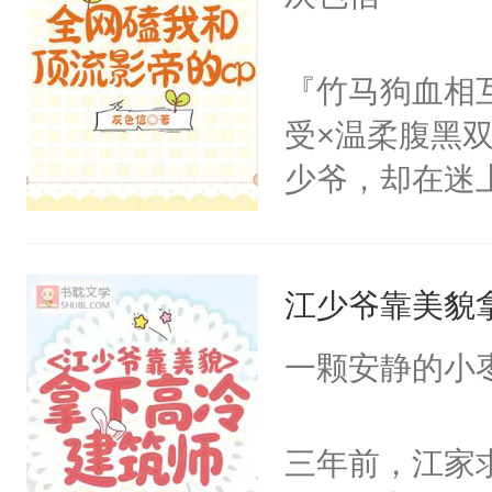
『竹马狗血相
受×温柔腹黑
少爷，却在迷
次偶然间穿进
中。“帅哥！
江少爷靠美貌
号傅晟的路上
私生饭。靠进
一颗安静的小
光明的攻略傅
单单拿捏。”
三年前，江家
角窥觑，洛景