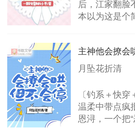
后，江家翻脸
占有欲愈发强
本以为这是个
洛少爷布下的
可沈时晏不要
上只有这一栋
主神他会撩会
可他不知道，
月坠花折清
〔钓系＋快穿
温柔中带点疯
恩浔，一个把“
刷积分，他穿