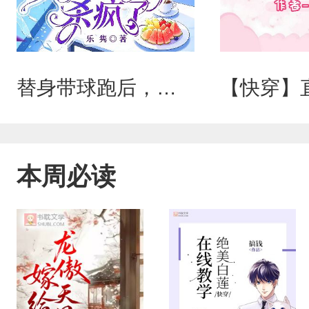
替身带球跑后，疯批太子爷杀疯了
本周必读