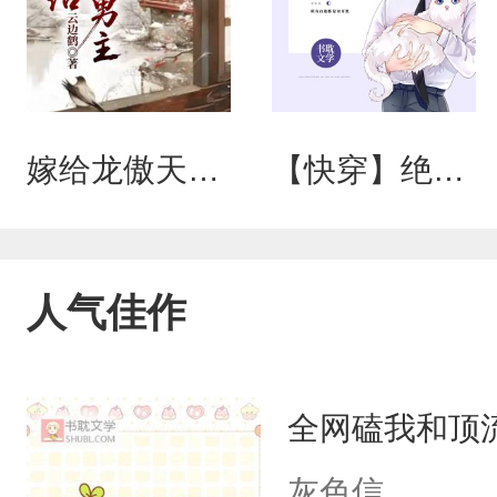
嫁给龙傲天男主
【快穿】绝美白莲在线教学
人气佳作
全网磕我和顶
灰色信